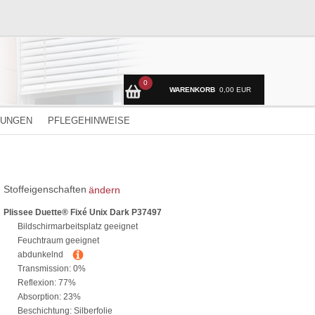
0
WARENKORB
0,00 EUR
TUNGEN
PFLEGEHINWEISE
Stoffeigenschaften
ändern
Plissee Duette® Fixé Unix Dark P37497
Bildschirmarbeitsplatz geeignet
Feuchtraum geeignet
abdunkelnd
Transmission: 0%
Reflexion: 77%
Absorption: 23%
Beschichtung: Silberfolie