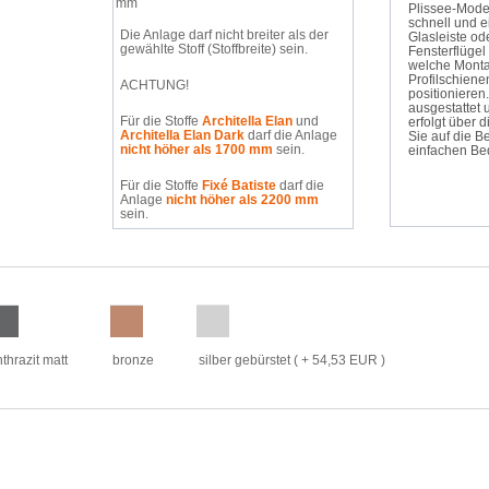
mm
Plissee-Model
schnell und e
Die Anlage darf nicht breiter als der
Glasleiste od
gewählte Stoff (Stoffbreite) sein.
Fensterflügel
welche Monta
Profilschiene
ACHTUNG!
positioniere
ausgestattet
Für die Stoffe
Architella Elan
und
erfolgt über 
Architella Elan Dark
darf die Anlage
Sie auf die B
nicht höher als 1700 mm
sein.
einfachen Be
Für die Stoffe
Fixé Batiste
darf die
Anlage
nicht höher als 2200 mm
sein.
thrazit matt
bronze
silber gebürstet
( + 54,53 EUR )