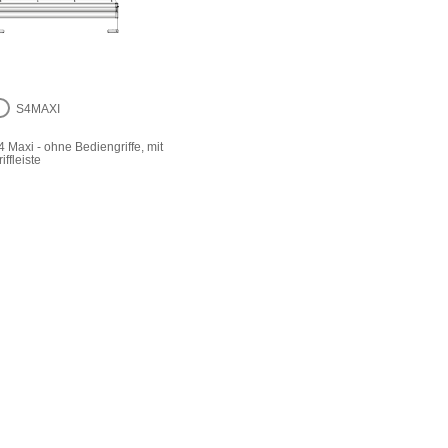
S4MAXI
4 Maxi - ohne Bediengriffe, mit
iffleiste