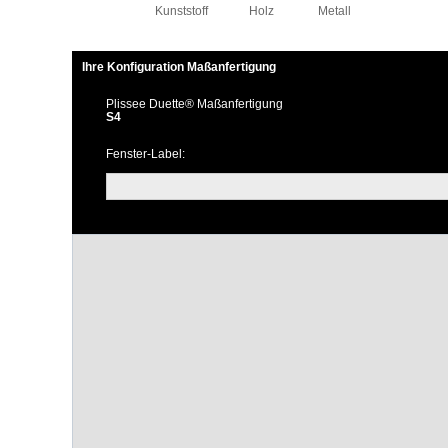
Kunststoff
Holz
Metall
Ihre Konfiguration Maßanfertigung
Plissee Duette® Maßanfertigung
S4
Fenster-Label: