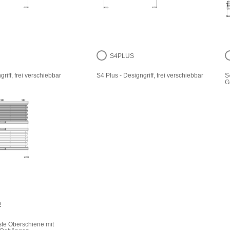
S4PLUS
griff, frei verschiebbar
S4 Plus - Designgriff, frei verschiebbar
S
Gr
2
ste Oberschiene mit