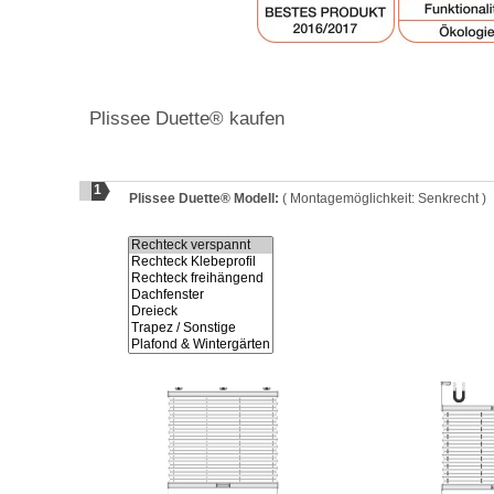
Plissee Duette® kaufen
1
Plissee Duette® Modell:
( Montagemöglichkeit: Senkrecht )