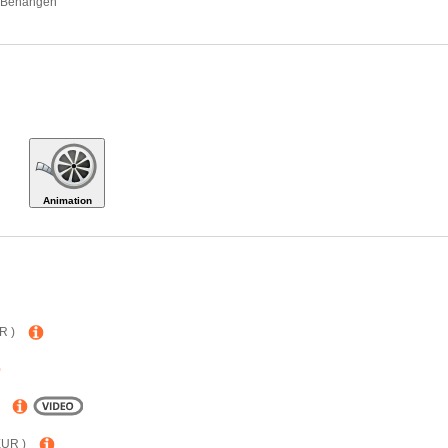
n Behängen
Animation
R )
EUR )