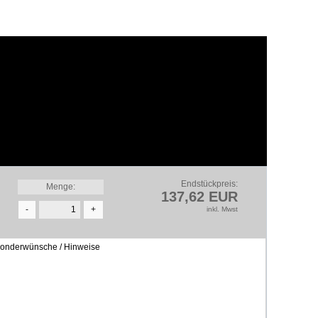
Endstückpreis:
Menge:
137,62 EUR
-
+
inkl. Mwst