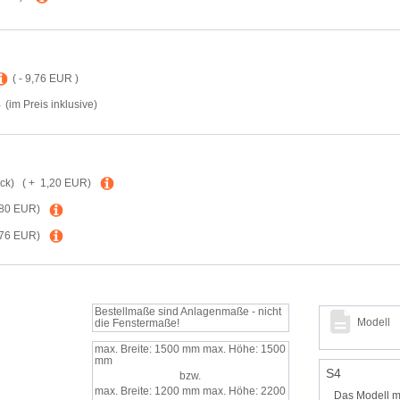
( - 9,76 EUR )
(im Preis inklusive)
ck)
( + 1,20 EUR)
80 EUR)
76 EUR)
Bestellmaße sind Anlagenmaße - nicht
Modell
die Fenstermaße!
max. Breite: 1500 mm
max. Höhe: 1500
mm
S4
bzw.
max. Breite: 1200 mm
max. Höhe: 2200
Das Modell mi