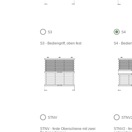
S3
S4
S3 - Bediengriff, oben fest
S4 - Bedien
STNV
STNV
STNV - feste Oberschiene mit zwei
STNV2 - fe