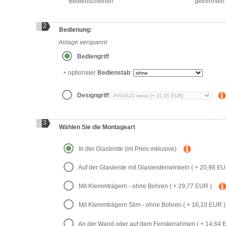
Bedienschienen
getrennte
2
Bedienung:
Anlage verspannt
Bediengriff
+ optionaler
Bedienstab
:
Designgriff
3
Wählen Sie die Montageart
In der Glasleiste
(im Preis inklusive)
Auf der Glasleiste mit Glasleistenwinkeln
( + 20,98 EU
Mit Klemmträgern - ohne Bohren
( + 29,77 EUR )
Mit Klemmträgern Slim - ohne Bohren
( + 16,10 EUR )
An der Wand oder auf dem Fensterrahmen
( + 14,64 