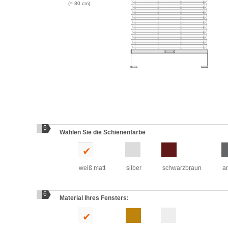
(=
80
cm)
5
Wählen Sie die Schienenfarbe
weiß matt
silber
schwarzbraun
an
6
Material Ihres Fensters: