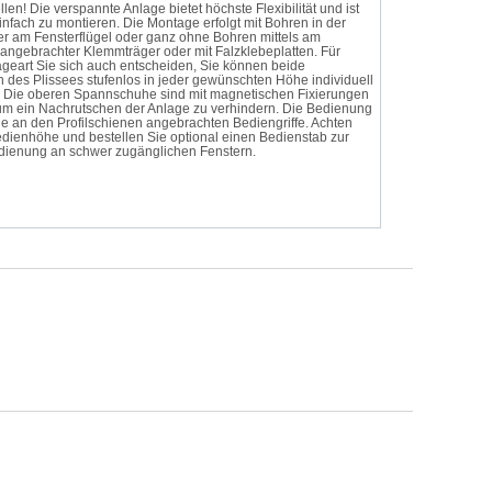
len! Die verspannte Anlage bietet höchste Flexibilität und ist
infach zu montieren. Die Montage erfolgt mit Bohren in der
er am Fensterflügel oder ganz ohne Bohren mittels am
 angebrachter Klemmträger oder mit Falzklebeplatten. Für
geart Sie sich auch entscheiden, Sie können beide
n des Plissees stufenlos in jeder gewünschten Höhe individuell
n. Die oberen Spannschuhe sind mit magnetischen Fixierungen
 um ein Nachrutschen der Anlage zu verhindern. Die Bedienung
die an den Profilschienen angebrachten Bediengriffe. Achten
edienhöhe und bestellen Sie optional einen Bedienstab zur
dienung an schwer zugänglichen Fenstern.