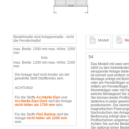
Bestellmaße sind Anlagenmaße - nicht
Modell
Me
die Fenstermaße!
max. Breite: 1500 mm
max. Höhe: 1500
mm
S4
bzw.
max. Breite: 1200 mm
max. Höhe: 2200
Das Modell mit zwei ver
mm
zählt zu den beliebteste
verspannte Anlage bietet
Die Anlage darf nicht breiter als der
ist schnell und einfach 
gewählte Stoff (Stoffbreite) sein.
Montage erfolgt mit Bohr
oder am Fensterflügel 
mittels am Fensterflüge
ACHTUNG!
Klemmträger oder mit Fa
welche Montageart Sie s
Für die Stoffe
Architella Elan
und
Sie können beide Profil
Architella Elan Dark
darf die Anlage
stufenlos in jeder gewü
nicht höher als 1700 mm
sein.
positionieren. Die ober
magnetischen Fixierung
Nachrutschen der Anlage
Für die Stoffe
Fixé Batiste
darf die
Bedienung erfolgt über 
Anlage
nicht höher als 2200 mm
Profilschienen angebrac
sein.
Achten Sie auf die Bedi
Sie optional einen Bedi