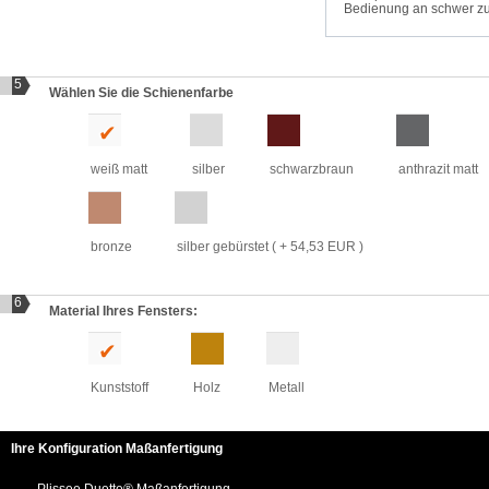
Bedienung an schwer zu
5
Wählen Sie die Schienenfarbe
weiß matt
silber
schwarzbraun
anthrazit matt
bronze
silber gebürstet
( + 54,53 EUR )
6
Material Ihres Fensters:
Kunststoff
Holz
Metall
Ihre Konfiguration Maßanfertigung