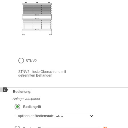
STNV2
STNV2 - feste Oberschiene mit
getrennten Behängen
2
Bedienung:
Anlage verspannt
Bediengriff
+ optionaler
Bedienstab
: