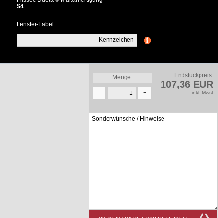
Plissee Duette® Maßanfertigung
S4
Fenster-Label:
Endstückpreis:
Menge:
107,36 EUR
-
+
inkl. Mwst